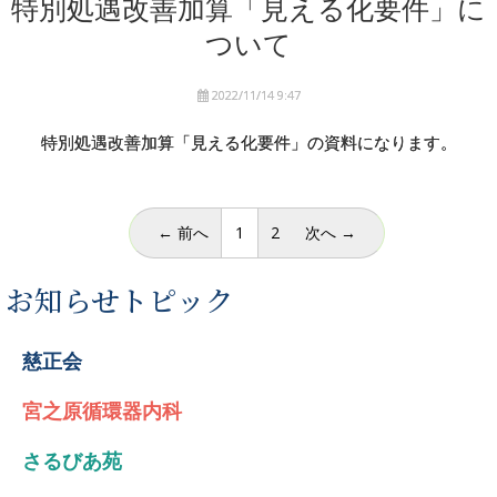
特別処遇改善加算「見える化要件」に
ついて
2022/11/14 9:47
特別処遇改善加算「見える化要件」の資料になります。
（こ
← 前へ
1
2
次へ →
の
ペ
お知らせトピック
ー
ジ）
慈正会
宮之原循環器内科
さるびあ苑