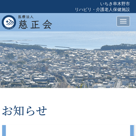
いちき串木野市
リハビリ・介護老人保健施設
Toggl
naviga
お知らせ