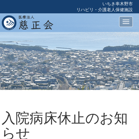
いちき串木野市
リハビリ・介護老人保健施設
Toggl
naviga
入院病床休止のお知
らせ